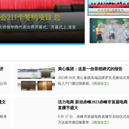
国车手王奎程拿下蓝衫
公路自行车赛第五赛段萨玛仕科技昌江-三亚赛
济
美心集团：这是一份里程碑式的报告
2023年10月,美心集团高端品牌萨瓦尼被动式
公司
统入户门通过国家相...
[阅读全文]
遗文
活力电商 跃动赤峰2023赤峰市首届电商
直播节盛大
省商务
9 月 27 日，赤峰市首届电商直播节启动仪式
万达嘉华酒店隆重举...
[阅读全文]