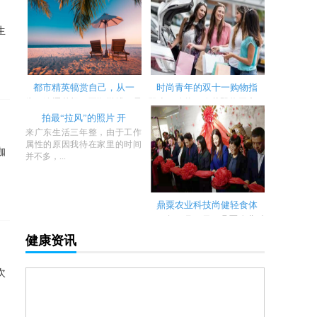
市为中...
冬，不少纯...
生
都市精英犒赏自己，从一
时尚青年的双十一购物指
为了追逐梦想，不懈拼搏，昼
双十一购物狂欢节即将开启，
与夜都刻满了攀登事业的辛
你是不是也摩拳擦掌跃跃欲
拍最“拉风”的照片 开
勤；为了家...
试，情绪饱...
来广东生活三年整，由于工作
属性的原因我待在家里的时间
咖
并不多，...
鼎粟农业科技尚健轻食体
2019年11月17日，鼎粟农业科
技尚健轻食体验中心开业庆典
健康资讯
暨尚健轻...
次