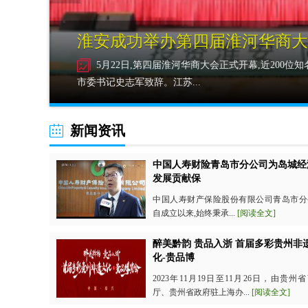
Stage5︱盖特登顶总冠军 中
上,淮安
8月31日,喜德盛杯2024第十五届环海南岛国际
段,在海南省三亚市决出胜负。...
新闻资讯
中国人寿财险青岛市分公司为岛城经
发展贡献保
中国人寿财产保险股份有限公司青岛市分
自成立以来,始终秉承...
[阅读全文]
醉美黔韵 贵品入浙 首届多彩贵州非
化-贵品博
2023年11月19日至11月26日，由贵州
厅、贵州省政府驻上海办...
[阅读全文]