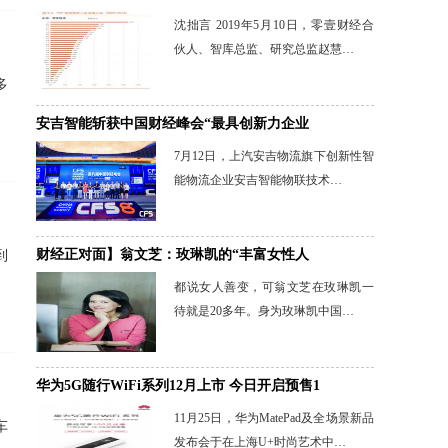
沈拙言 2019年5月10日，零壹财经合
伙人、智库总监、研究总监赵慧…
多
安吉智能斩获中国财经峰会“最具创新力企业
7月12日，上汽安吉物流旗下创新性智
能物流企业安吉智能物联技术…
财经正对面】翁文芝：玫琳凯的“丰富女性人
到
都说女人善变，可翁文芝在玫琳凯一
待就是20多年。身为玫琳凯中国…
华为5G随行WiFi系列12月上市 今日开启预售1
11月25日，华为MatePad及全场景新品
车
发布会于在上海U+时尚艺术中…