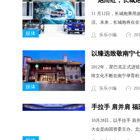
一炮而红，长城
11 月12日，长城炮
活。未来，长城炮将在全
娱体
乐乐小编
201
以臻选致敬南宁
2012年，星巴克正式
啡文化不断在南宁孕育积
娱体
乐乐小编
201
手拉手 肩并肩 
10月28日，以手拉手
大会是由国资委主办、北