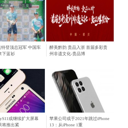
上市暴涨引燃加密IPO赛
5︱盖特登顶总冠军 中国车
淮安成功举办第四届淮河华商大
中国人寿财险青岛市分公司为岛
醉美黔韵 贵品入浙 首届多彩贵
美心
活力电
引擎有望问
拿下蓝衫
会211个签约项目 总
城经济 发展贡献保
州非遗文化-贵品博
报告
首届
y S20 5G系列这些贴
xyS11或继续扩大屏幕
树立5G时代旗舰标准 三星
荣耀9X岂止与此！截至11月共斩
苹果公司或于2021年跳过iPhone
首列有
第三
每一个都让
果将推出紧
Galaxy S20系列正式登陆
获三大平台安卓手机
13：从iPhone 1重
Fi全
选正