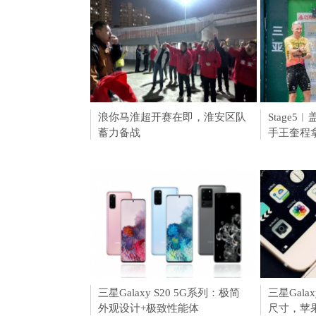
浪你马淮超开赛在即，淮安区队
Circle
Stage
蓄力备战
道，比特
手王奎程
三星Galaxy S20 5G系列：极简
三星Galax
三星Gala
外观设计+极致性能体
心小功能,
尺寸，苹