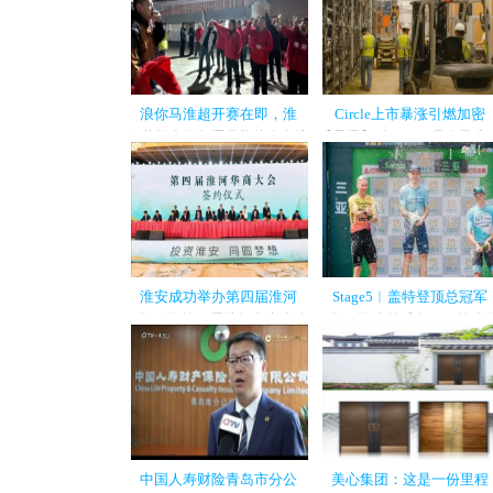
浪你马淮超开赛在即，淮
Circle上市暴涨引燃加密
绿茵场上的角逐蓄势待发当淮
【导语】 在 Circle 母公司成
安区队的球员 在训练场上刻苦
上市并实现数倍股价上涨后
备战时...
加密...
淮安成功举办第四届淮河
Stage5︱盖特登顶总冠军
5月22日,第四届淮河华商大会
8月31日,喜德盛杯2024第十
正式开幕,近200位知名侨领华
届环海南岛国际公路自行车
商代表出...
第五赛段...
中国人寿财险青岛市分公
美心集团：这是一份里程