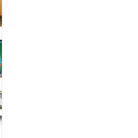
功
，
五
赛