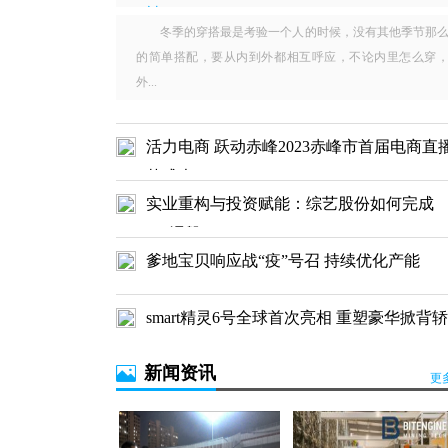
神！
冬季的穿搭最是考验一个人的时候，没有其他季节那
的简单搭配，要从内到外都相互呼应，不论内里怎么穿
外...
活力电商 跃动赤峰2023赤峰市首届电商直
节盛大
实业重构与投资赋能：综艺股份如何完成
了“涅槃”
爹地宝贝响应战“疫”号召 持续优化产能
smart精灵6号全球首次亮相 重塑豪华掀背轿
车新标
新闻资讯
没错！与你有十年之约，就是这么霸道！
更